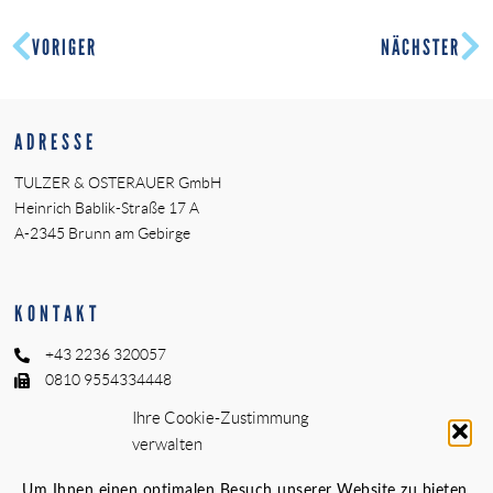
VORIGER
NÄCHSTER
ADRESSE
TULZER & OSTERAUER GmbH
Heinrich Bablik-Straße 17 A
A-2345 Brunn am Gebirge
KONTAKT
+43 2236 320057
0810 9554334448
office@to-do.at
Ihre Cookie-Zustimmung
verwalten
THEMEN
Um Ihnen einen optimalen Besuch unserer Website zu bieten,