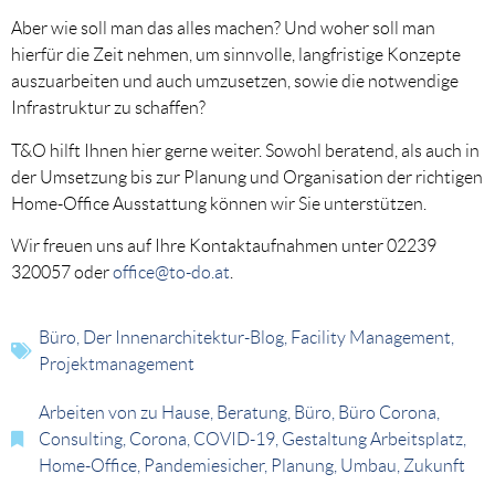
Aber wie soll man das alles machen? Und woher soll man
hierfür die Zeit nehmen, um sinnvolle, langfristige Konzepte
auszuarbeiten und auch umzusetzen, sowie die notwendige
Infrastruktur zu schaffen?
T&O hilft Ihnen hier gerne weiter. Sowohl beratend, als auch in
der Umsetzung bis zur Planung und Organisation der richtigen
Home-Office Ausstattung können wir Sie unterstützen.
Wir freuen uns auf Ihre Kontaktaufnahmen unter 02239
320057 oder
office@to-do.at
.
Büro
,
Der Innenarchitektur-Blog
,
Facility Management
,
Projektmanagement
Arbeiten von zu Hause
,
Beratung
,
Büro
,
Büro Corona
,
Consulting
,
Corona
,
COVID-19
,
Gestaltung Arbeitsplatz
,
Home-Office
,
Pandemiesicher
,
Planung
,
Umbau
,
Zukunft