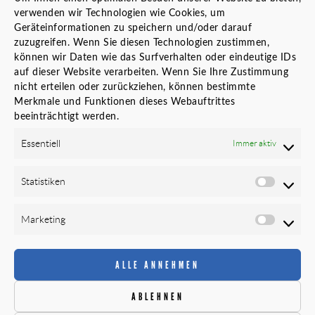
Innenarchitektur – Interior Design
verwenden wir Technologien wie Cookies, um
Generalplaner
Geräteinformationen zu speichern und/oder darauf
Standortanalyse vor Standortwechsel
zuzugreifen. Wenn Sie diesen Technologien zustimmen,
Bauherrenvertretung
können wir Daten wie das Surfverhalten oder eindeutige IDs
auf dieser Website verarbeiten. Wenn Sie Ihre Zustimmung
Innenarchitekt Banken
nicht erteilen oder zurückziehen, können bestimmte
Örtliche Bauaufsicht (ÖBA)
Merkmale und Funktionen dieses Webauftrittes
Planungs- und Baustellenkoordinator
beeinträchtigt werden.
LINKS
Essentiell
Immer aktiv
Karriere
Statistiken
Datenschutz
Cookie-Richtlinie (EU)
Marketing
Impressum
Newsletter
ALLE ANNEHMEN
FOLGEN SIE UNS
ABLEHNEN