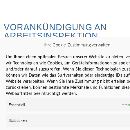
VORANKÜNDIGUNG AN
ARBEITSINSPEKTION
Ihre Cookie-Zustimmung verwalten
Wir erstellen und aktualisieren die BauKG-Vorankündigung
Um Ihnen einen optimalen Besuch unserer Website zu bieten, v
für größere Baustellen, achten auf Inhalte & Fristen und
wir Technologien wie Cookies, um Geräteinformationen zu speic
sorgen dafür, dass Arbeitsinspektion und Behörden
und/oder darauf zuzugreifen. Wenn Sie diesen Technologien zus
können wir Daten wie das Surfverhalten oder eindeutige IDs auf
rechtzeitig und vollständig informiert sind.
Website verarbeiten. Wenn Sie Ihre Zustimmung nicht erteilen o
zurückziehen, können bestimmte Merkmale und Funktionen dies
Webauftrittes beeinträchtigt werden.
Essentiell
Immer
SIGE-PLAN ERSTELLEN &
PFLEGEN
Statistiken