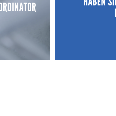
HABEN SI
ORDINATOR
f klarer Basis, bevor
Bestellung bis zu Lieferun
sgelöst werden.
strukturierte Abwi
ORDINATOR
SPREC
Ob Neubau, Umbau oder St
hrere Unternehmen auf
unverbindlichen Gespräch 
lan und Vorankündigung