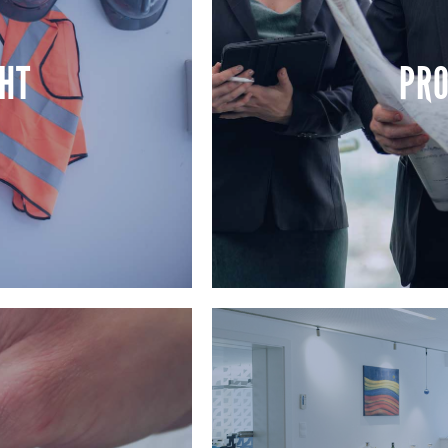
ien betreuen wir jede
Wir entwickeln Innenarchitek
en Übergabe. Planung,
gemischt genutzte Flächen. 
HT
PRO
greifen ineinander,
bis zur Bemusterung entsteh
mte Projekt haben.
baulic
HT
PRO
oordinieren Gewerke und
Als Ihr Projektsteuerer sind