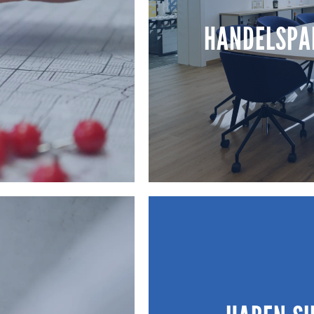
le und strukturierte
Wir koordinieren Abläufe, st
E
HANDELSPA
hasen steuerbar und
Bauvorhaben strukturiert, t
E
HANDELSPA
 und gemischt genutzte
Wir bündeln die Beschaffun
chenlogik bis zum
Büros, Filialen und Obje