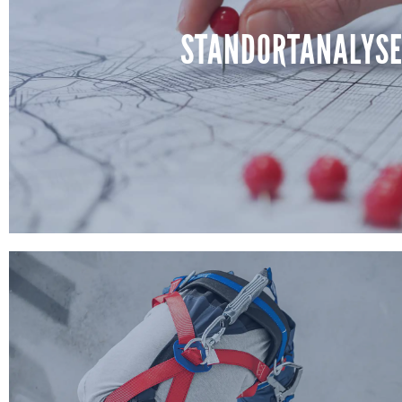
überwachen Qualität und Termine. Durch klare Protokol
STANDORTANALYS
Abstimmung bleibt Ihr Projekt auch in intensiven Baup
nachvollziehbar dokumentiert.
MEHR ERFAHREN
STANDORTANALYS
Wir vergleichen potenzielle Standorte für Büros, Filialen
Flächen strukturiert – von Wegebeziehungen über Flä