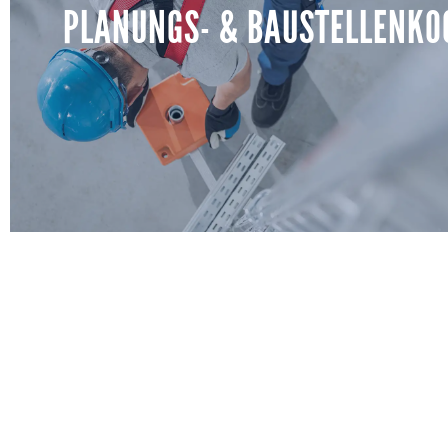
PLANUNGS- & BAUSTELLENKO
Umbauaufwand. So treffen Sie Standortentscheidungen au
Mietverträge unterschrieben oder Investitionen au
MEHR ERFAHREN
PLANUNGS- & BAUSTELLENKO
NACH BAUKG
Wir übernehmen die Koordination nach BauKG, wenn me
Ihrer Baustelle tätig sind. Von BauKG-Check über SiGe-P