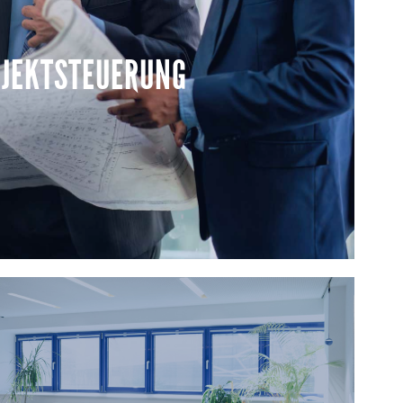
turkonzepte für Arbeitswelten, Filialen, Hotels und
Vom ersten Entwurf über Material- und Farbkonzept
JEKTSTEUERUNG
t ein klarer Designrahmen, der Marke, Nutzung und
he Umsetzung zusammenführt.
MEHR ERFAHREN
JEKTSTEUERUNG
 wir die rechte Hand von Bauherr:in oder Investor:in.