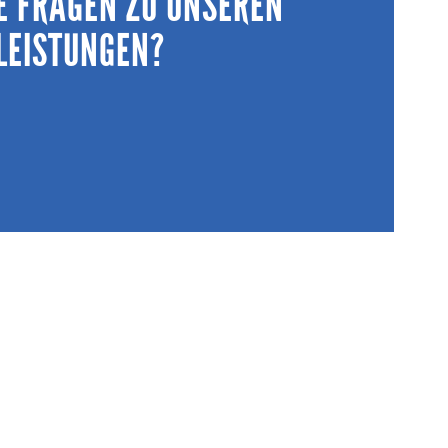
E FRAGEN ZU UNSEREN
g und Reklamation erhalten Sie eine zentrale, klar
LEISTUNGEN?
cklung statt vieler einzelner Lieferanten.
MEHR ERFAHREN
HEN SIE MIT UNS.
andortwechsel – wir klären Ihre Fragen in einem
und zeigen, wie wir Sie bei Ihrem Projekt konkret
unterstützen können.