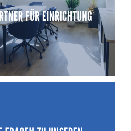
euern Termine und Kosten und sorgen dafür, dass Ihr
RTNER FÜR EINRICHTUNG
ransparent und mit klaren Entscheidungsgrundlagen
umgesetzt wird.
MEHR ERFAHREN
RTNER FÜR EINRICHTUNG
g von Einrichtung, Beleuchtung und Accessoires für
kte. Von Angebotsvergleich und Preisspiegel über