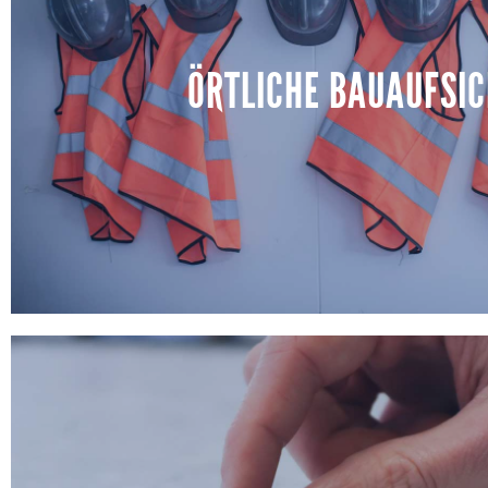
Als Generalplaner für Büro-, Wohn- und Gewerbeimmobil
Phase Ihres Projekts – von der ersten Idee bis zur fertig
ÖRTLICHE BAUAUFSIC
Baumeisterleistungen, Ausschreibung und Koordination 
sodass Sie einen klaren Ansprechpartner für das gesa
MEHR ERFAHREN
ÖRTLICHE BAUAUFSIC
Wir vertreten Ihre Interessen direkt auf der Baustelle, k