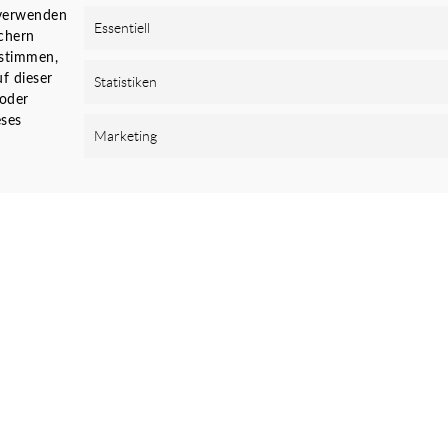
 verwenden
Essentiell
chern
ustimmen,
f dieser
Statistiken
 oder
ses
Marketing