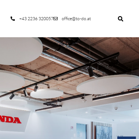
+43 2236 320057
office@to-do.at