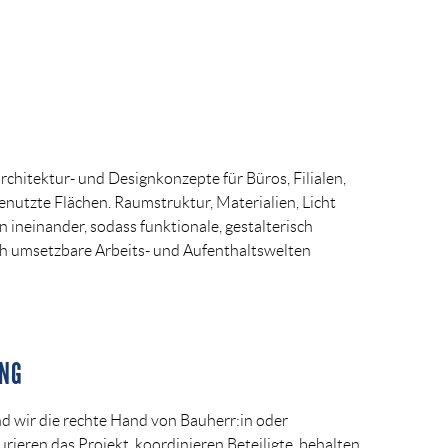
G
chitektur- und Designkonzepte für Büros, Filialen,
nutzte Flächen. Raumstruktur, Materialien, Licht
 ineinander, sodass funktionale, gestalterisch
h umsetzbare Arbeits- und Aufenthaltswelten
UNG
nd wir die rechte Hand von Bauherr:in oder
urieren das Projekt, koordinieren Beteiligte, behalten