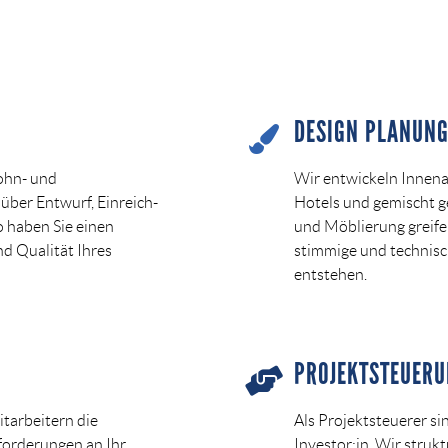
DESIGN PLANUN
ohn- und
Wir entwickeln Innenar
ber Entwurf, Einreich-
Hotels und gemischt ge
 haben Sie einen
und Möblierung greifen
nd Qualität Ihres
stimmige und technisc
entstehen.
PROJEKTSTEUER
tarbeitern die
Als Projektsteuerer si
forderungen an Ihr
Investor:in. Wir strukt