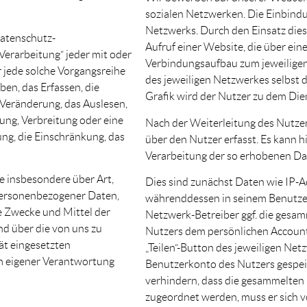
sozialen Netzwerken. Die Einbindun
Netzwerks. Durch den Einsatz diese
Datenschutz-
Aufruf einer Website, die über ei
Verarbeitung“ jeder mit oder
Verbindungsaufbau zum jeweiligen
 jede solche Vorgangsreihe
des jeweiligen Netzwerkes selbst d
n, das Erfassen, die
Grafik wird der Nutzer zu dem Dien
 Veränderung, das Auslesen,
ung, Verbreitung oder eine
Nach der Weiterleitung des Nutze
ung, die Einschränkung, das
über den Nutzer erfasst. Es kann h
Verarbeitung der so erhobenen Dat
e insbesondere über Art,
Dies sind zunächst Daten wie IP-A
personenbezogener Daten,
währenddessen in seinem Benutzer
e Zwecke und Mittel der
Netzwerk-Betreiber ggf. die gesa
nd über die von uns zu
Nutzers dem persönlichen Account 
ät eingesetzten
„Teilen“-Button des jeweiligen Ne
m eigener Verantwortung
Benutzerkonto des Nutzers gespeic
verhindern, dass die gesammelten
zugeordnet werden, muss er sich 