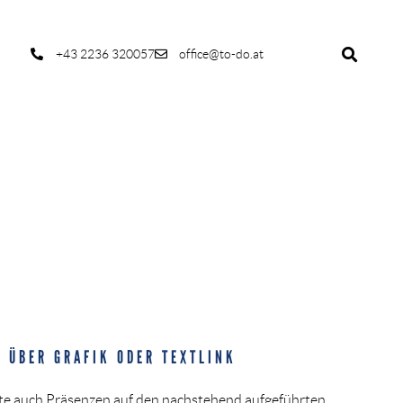
+43 2236 320057
office@to-do.at
 ÜBER GRAFIK ODER TEXTLINK
te auch Präsenzen auf den nachstehend aufgeführten