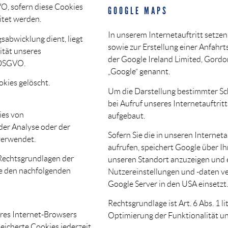
GVO, sofern diese Cookies
GOOGLE MAPS
itet werden.
In unserem Internetauftritt setze
sabwicklung dient, liegt
sowie zur Erstellung einer Anfahrt
ität unseres
der Google Ireland Limited, Gordon
) DSGVO.
„Google“ genannt.
kies gelöscht.
Um die Darstellung bestimmter Sch
bei Aufruf unseres Internetauftri
ies von
aufgebaut.
er Analyse oder der
Sofern Sie die in unseren Intern
verwendet.
aufrufen, speichert Google über I
 Rechtsgrundlagen der
unseren Standort anzuzeigen und e
te den nachfolgenden
Nutzereinstellungen und -daten ver
Google Server in den USA einsetzt.
Rechtsgrundlage ist Art. 6 Abs. 1 li
Ihres Internet-Browsers
Optimierung der Funktionalität uns
eicherte Cookies jederzeit