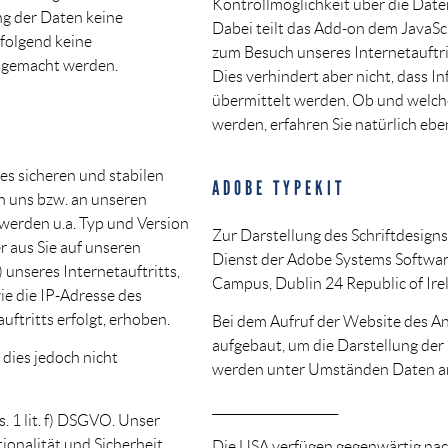
Kontrollmöglichkeit über die Daten
ng der Daten keine
Dabei teilt das Add-on dem JavaScr
folgend keine
zum Besuch unseres Internetauftrit
 gemacht werden.
Dies verhindert aber nicht, dass 
übermittelt werden. Ob und welch
werden, erfahren Sie natürlich ebe
s sicheren und stabilen
ADOBE TYPEKIT
n uns bzw. an unseren
 werden u.a. Typ und Version
Zur Darstellung des Schriftdesign
r aus Sie auf unseren
Dienst der Adobe Systems Software
 unseres Internetauftritts,
Campus, Dublin 24 Republic of Irel
ie die IP-Adresse des
ftritts erfolgt, erhoben.
Bei dem Aufruf der Website des A
aufgebaut, um die Darstellung der 
dies jedoch nicht
werden unter Umständen Daten an
_____________________
. 1 lit. f) DSGVO. Unser
tionalität und Sicherheit
Die USA verfügen gegenwärtig nac