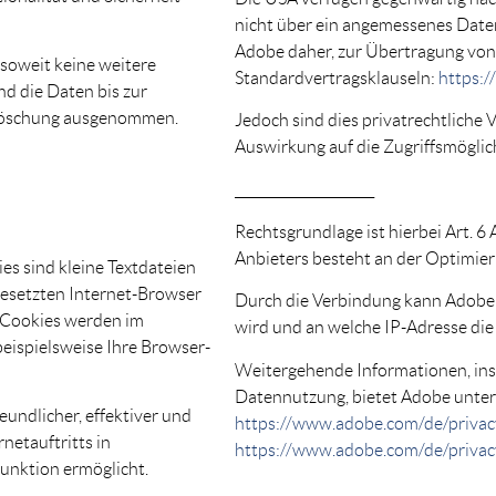
nicht über ein angemessenes Date
Adobe daher, zur Übertragung von
soweit keine weitere
Standardvertragsklauseln:
https:/
nd die Daten bis zur
r Löschung ausgenommen.
Jedoch sind dies privatrechtliche
Auswirkung auf die Zugriffsmöglic
_____________________
Rechtsgrundlage ist hierbei Art. 6 
Anbieters besteht an der Optimier
es sind kleine Textdateien
gesetzten Internet-Browser
Durch die Verbindung kann Adobe 
e Cookies werden im
wird und an welche IP-Adresse die 
eispielsweise Ihre Browser-
Weitergehende Informationen, ins
Datennutzung, bietet Adobe unter
eundlicher, effektiver und
https://www.adobe.com/de/privac
netauftritts in
https://www.adobe.com/de/privacy
unktion ermöglicht.