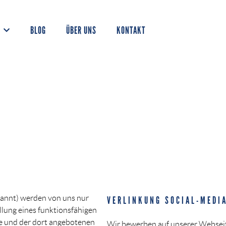
BLOG
ÜBER UNS
KONTAKT
annt) werden von uns nur
VERLINKUNG SOCIAL-MEDIA
llung eines funktionsfähigen
lte und der dort angebotenen
Wir bewerben auf unserer Websei