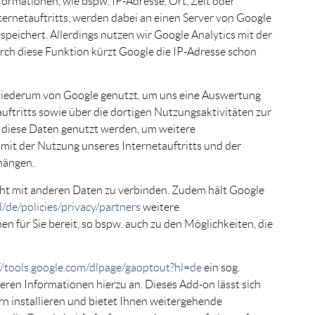
rmationen, wie bspw. IP-Adresse, Ort, Zeit oder
ternetauftritts, werden dabei an einen Server von Google
peichert. Allerdings nutzen wir Google Analytics mit der
rch diese Funktion kürzt Google die IP-Adresse schon
iederum von Google genutzt, um uns eine Auswertung
uftritts sowie über die dortigen Nutzungsaktivitäten zur
 diese Daten genutzt werden, um weitere
 mit der Nutzung unseres Internetauftritts und der
hängen.
icht mit anderen Daten zu verbinden. Zudem hält Google
/de/policies/privacy/partners
weitere
n für Sie bereit, so bspw. auch zu den Möglichkeiten, die
//tools.google.com/dlpage/gaoptout?hl=de
ein sog.
ren Informationen hierzu an. Dieses Add-on lässt sich
n installieren und bietet Ihnen weitergehende