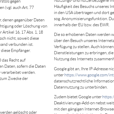
Nutzungs- und nutzerbezogene Info
erstoß gegen
Häufigkeit des Besuchs unseres In
 (vgl. auch Art. 77
in den USA übertragen und dort ges
sog. Anonymisierungsfunktion. Du
ger, denen gegenüber Daten
innerhalb der EU bzw. des EWR.
chtigung oder Löschung von
Artikel 16, 17 Abs. 1, 18
Die so erhobenen Daten werden w
och nicht, soweit diese
über den Besuch unseres Interneta
and verbunden ist.
Verfügung zu stellen. Auch können
 diese Empfänger.
Dienstleistungen zu erbringen, die
Nutzung des Internets zusammen
 das Recht auf
en Daten, sofern die Daten
Google gibt an, Ihre IP-Adresse n
O verarbeitet werden.
unter
https://www.google.com/intl
g zum Zwecke der
datenschutzrechtliche Informatione
Datennutzung zu unterbinden.
Zudem bietet Google unter
https:
Deaktivierungs-Add-on nebst weite
mit den gängigen Internet-Browser
 werden gelöscht oder