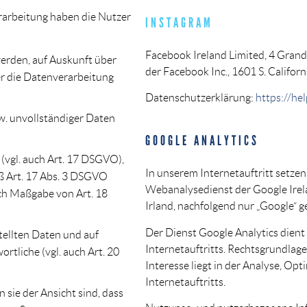
rarbeitung haben die Nutzer
INSTAGRAM
Facebook Ireland Limited, 4 Grand
werden, auf Auskunft über
der Facebook Inc., 1601 S. Californ
er die Datenverarbeitung
Datenschutzerklärung:
https://h
w. unvollständiger Daten
GOOGLE ANALYTICS
(vgl. auch Art. 17 DSGVO),
In unserem Internetauftritt setzen
äß Art. 17 Abs. 3 DSGVO
Webanalysedienst der Google Irela
ach Maßgabe von Art. 18
Irland, nachfolgend nur „Google“ g
Der Dienst Google Analytics dient
tellten Daten und auf
Internetauftritts. Rechtsgrundlage 
tliche (vgl. auch Art. 20
Interesse liegt in der Analyse, Op
Internetauftritts.
sie der Ansicht sind, dass