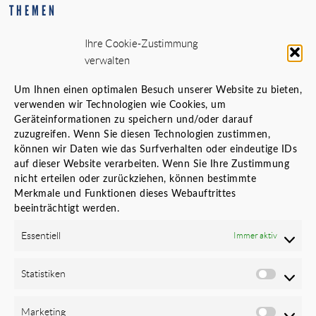
THEMEN
Innenarchitektur – Interior Design
Ihre Cookie-Zustimmung
Generalplaner
verwalten
Standortanalyse vor Standortwechsel
Bauherrenvertretung
Um Ihnen einen optimalen Besuch unserer Website zu bieten,
verwenden wir Technologien wie Cookies, um
Innenarchitekt Banken
Geräteinformationen zu speichern und/oder darauf
Örtliche Bauaufsicht (ÖBA)
zuzugreifen. Wenn Sie diesen Technologien zustimmen,
Planungs- und Baustellenkoordinator
können wir Daten wie das Surfverhalten oder eindeutige IDs
auf dieser Website verarbeiten. Wenn Sie Ihre Zustimmung
LINKS
nicht erteilen oder zurückziehen, können bestimmte
Merkmale und Funktionen dieses Webauftrittes
Karriere
beeinträchtigt werden.
Datenschutz
Essentiell
Immer aktiv
Cookie-Richtlinie (EU)
Impressum
Newsletter
Statistiken
FOLGEN SIE UNS
Marketing