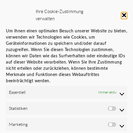
Innenarchitektur – Interior Design
Ihre Cookie-Zustimmung
Generalplaner
verwalten
Standortanalyse vor Standortwechsel
Bauherrenvertretung
Um Ihnen einen optimalen Besuch unserer Website zu bieten,
verwenden wir Technologien wie Cookies, um
Innenarchitekt Banken
Geräteinformationen zu speichern und/oder darauf
Örtliche Bauaufsicht (ÖBA)
zuzugreifen. Wenn Sie diesen Technologien zustimmen,
Planungs- und Baustellenkoordinator
können wir Daten wie das Surfverhalten oder eindeutige IDs
auf dieser Website verarbeiten. Wenn Sie Ihre Zustimmung
LINKS
nicht erteilen oder zurückziehen, können bestimmte
Merkmale und Funktionen dieses Webauftrittes
Karriere
beeinträchtigt werden.
Datenschutz
Cookie-Richtlinie (EU)
Essentiell
Immer aktiv
Impressum
Newsletter
Statistiken
FOLGEN SIE UNS
Marketing