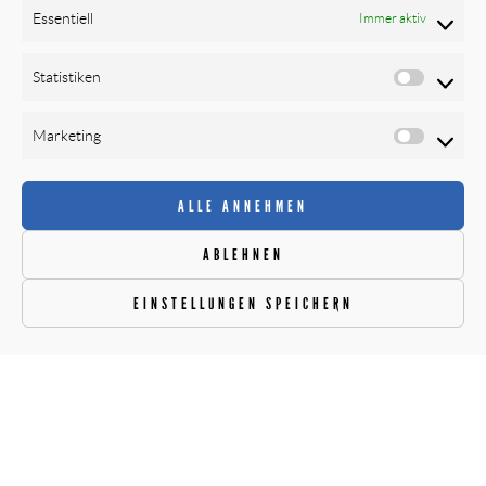
Datenschutz
Essentiell
Immer aktiv
Cookie-Richtlinie (EU)
Impressum
Statistiken
Newsletter
FOLGEN SIE UNS
Marketing
ALLE ANNEHMEN
ABLEHNEN
EINSTELLUNGEN SPEICHERN