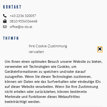
KONTAKT
+43 2236 320057
0810 9554334448
office@to-do.at
THEMEN
Ihre Cookie-Zustimmung
Innenarchitektur – Interior Design
verwalten
Generalplaner
Standortanalyse vor Standortwechsel
Um Ihnen einen optimalen Besuch unserer Website zu bieten,
Bauherrenvertretung
verwenden wir Technologien wie Cookies, um
Innenarchitekt Banken
Geräteinformationen zu speichern und/oder darauf
zuzugreifen. Wenn Sie diesen Technologien zustimmen,
Örtliche Bauaufsicht (ÖBA)
können wir Daten wie das Surfverhalten oder eindeutige IDs
Planungs- und Baustellenkoordinator
auf dieser Website verarbeiten. Wenn Sie Ihre Zustimmung
nicht erteilen oder zurückziehen, können bestimmte
LINKS
Merkmale und Funktionen dieses Webauftrittes
beeinträchtigt werden.
Karriere