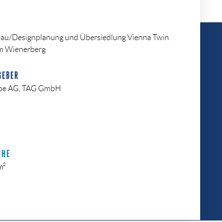
au/Designplanung und Übersiedlung Vienna Twin
m Wienerberg
GEBER
pe AG, TAG GmbH
CHE
m²