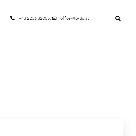
+43 2236 320057
office@to-do.at