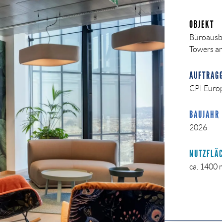
OBJEKT
Büroausb
Towers a
AUFTRAG
CPI Euro
BAUJAHR
2026
NUTZFLÄ
ca. 1400 