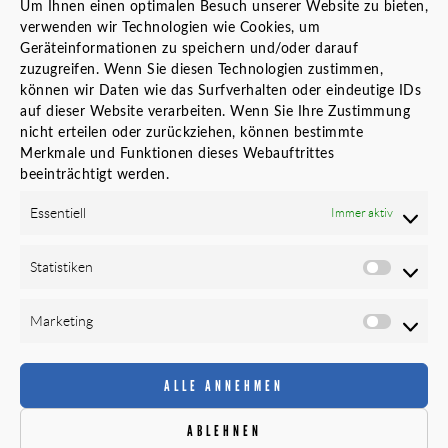
Um Ihnen einen optimalen Besuch unserer Website zu bieten,
Standortanalyse vor Standortwechsel
verwenden wir Technologien wie Cookies, um
Bauherrenvertretung
Geräteinformationen zu speichern und/oder darauf
Innenarchitekt Banken
zuzugreifen. Wenn Sie diesen Technologien zustimmen,
können wir Daten wie das Surfverhalten oder eindeutige IDs
Örtliche Bauaufsicht (ÖBA)
auf dieser Website verarbeiten. Wenn Sie Ihre Zustimmung
Planungs- und Baustellenkoordinator
nicht erteilen oder zurückziehen, können bestimmte
Merkmale und Funktionen dieses Webauftrittes
LINKS
beeinträchtigt werden.
Karriere
Essentiell
Immer aktiv
Datenschutz
Cookie-Richtlinie (EU)
Statistiken
Impressum
Newsletter
Marketing
FOLGEN SIE UNS
ALLE ANNEHMEN
ABLEHNEN