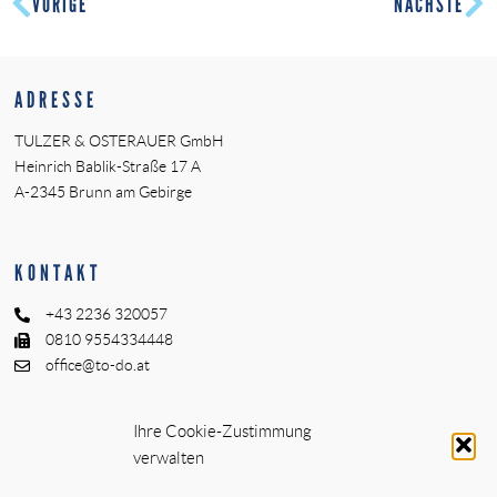
VORIGE
NÄCHSTE
ADRESSE
TULZER & OSTERAUER GmbH
Heinrich Bablik-Straße 17 A
A-2345 Brunn am Gebirge
KONTAKT
+43 2236 320057
0810 9554334448
office@to-do.at
THEMEN
Ihre Cookie-Zustimmung
verwalten
Innenarchitektur – Interior Design
Generalplaner