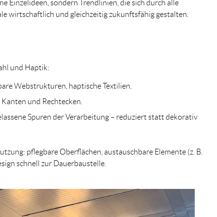
ine Einzelideen, sondern
Trendlinien
, die sich durch alle
e wirtschaftlich und gleichzeitig zukunftsfähig gestalten.
ahl und Haptik
:
tbare Webstrukturen, haptische Textilien.
r Kanten und Rechtecken.
lassene Spuren der Verarbeitung – reduziert statt dekorativ
 Nutzung
: pflegbare Oberflächen, austauschbare Elemente (z. B.
sign schnell zur Dauerbaustelle.