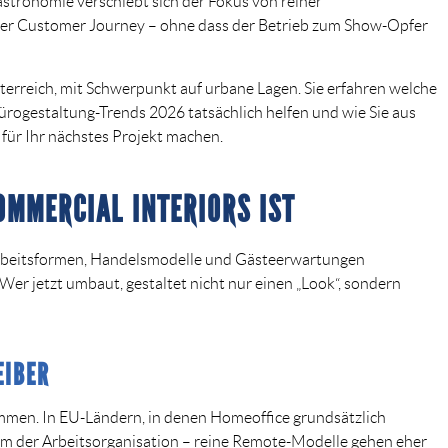
astronomie verschiebt sich der Fokus von reiner
arer Customer Journey – ohne dass der Betrieb zum Show-Opfer
terreich
, mit Schwerpunkt auf urbane Lagen. Sie erfahren welche
ürogestaltung-Trends 2026 tatsächlich helfen und wie Sie aus
für Ihr nächstes Projekt machen.
MMERCIAL INTERIORS IST
 Arbeitsformen, Handelsmodelle und Gästeerwartungen
er jetzt umbaut, gestaltet nicht nur einen „Look“, sondern
EIBER
ommen.
In EU-Ländern, in denen Homeoffice grundsätzlich
Form der Arbeitsorganisation – reine Remote-Modelle gehen eher