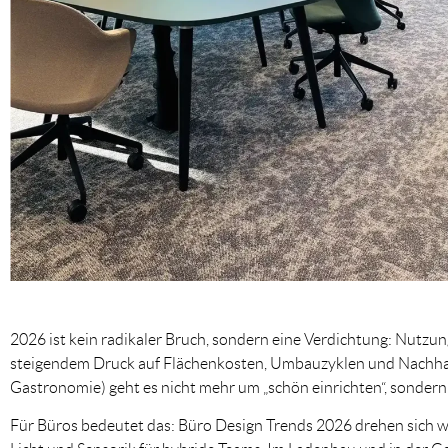
2026 ist kein radikaler Bruch, sondern eine Verdichtung: Nutzu
steigendem Druck auf Flächenkosten, Umbauzyklen und Nachhalti
Gastronomie) geht es nicht mehr um „schön einrichten“, sondern
Für Büros bedeutet das: Büro Design Trends 2026 drehen sich w