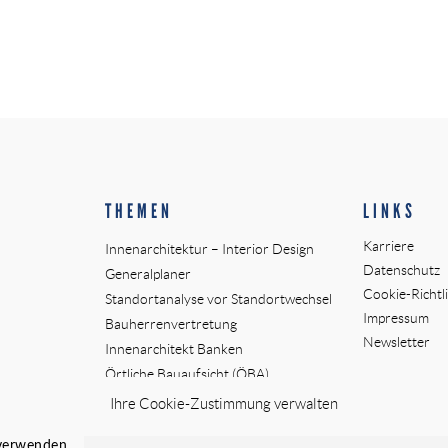
THEMEN
LINKS
Karriere
Innenarchitektur – Interior Design
Datenschutz
Generalplaner
Cookie-Richtli
Standortanalyse vor Standortwechsel
Impressum
Bauherrenvertretung
Newsletter
Innenarchitekt Banken
Örtliche Bauaufsicht (ÖBA)
Planungs- und Baustellenkoordinator
Ihre Cookie-Zustimmung verwalten
 verwenden