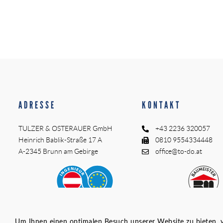
ADRESSE
KONTAKT
TULZER & OSTERAUER GmbH
+43 2236 320057
Heinrich Bablik-Straße 17 A
0810 9554334448
A-2345 Brunn am Gebirge
office@to-do.at
Um Ihnen einen optimalen Besuch unserer Website zu bieten,