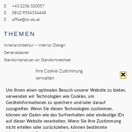
+43 2236 320057
0810 9554334448
office@to-do.at
THEMEN
Innenarchitektur – Interior Design
Generalplaner
Standortanalyse vor Standortwechsel
Bauherrenvertretung
Ihre Cookie-Zustimmung
Innenarchitekt Banken
verwalten
Örtliche Bauaufsicht (ÖBA)
Planungs- und Baustellenkoordinator
Um Ihnen einen optimalen Besuch unserer Website zu bieten,
verwenden wir Technologien wie Cookies, um
Geräteinformationen zu speichern und/oder darauf
LINKS
zuzugreifen. Wenn Sie diesen Technologien zustimmen,
Karriere
können wir Daten wie das Surfverhalten oder eindeutige IDs
Datenschutz
auf dieser Website verarbeiten. Wenn Sie Ihre Zustimmung
nicht erteilen oder zurückziehen, können bestimmte
Cookie-Richtlinie (EU)