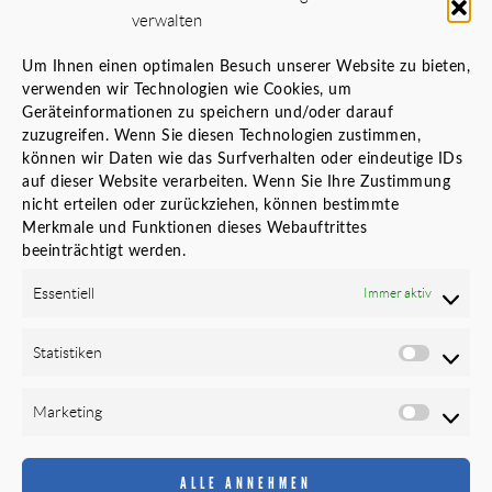
Örtliche Bauaufsicht (ÖBA)
verwalten
Planungs- und Baustellenkoordinator
Um Ihnen einen optimalen Besuch unserer Website zu bieten,
LINKS
verwenden wir Technologien wie Cookies, um
Geräteinformationen zu speichern und/oder darauf
Karriere
zuzugreifen. Wenn Sie diesen Technologien zustimmen,
Datenschutz
können wir Daten wie das Surfverhalten oder eindeutige IDs
Cookie-Richtlinie (EU)
auf dieser Website verarbeiten. Wenn Sie Ihre Zustimmung
Impressum
nicht erteilen oder zurückziehen, können bestimmte
Merkmale und Funktionen dieses Webauftrittes
Newsletter
beeinträchtigt werden.
FOLGEN SIE UNS
Essentiell
Immer aktiv
Statistiken
Marketing
ALLE ANNEHMEN