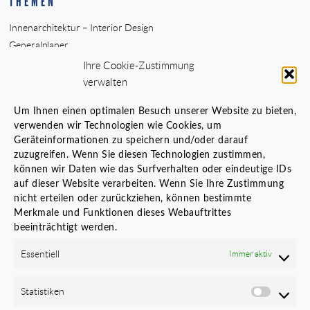
THEMEN
Innenarchitektur – Interior Design
Generalplaner
Standortanalyse vor Standortwechsel
Ihre Cookie-Zustimmung
Bauherrenvertretung
verwalten
Innenarchitekt Banken
Um Ihnen einen optimalen Besuch unserer Website zu bieten,
Örtliche Bauaufsicht (ÖBA)
verwenden wir Technologien wie Cookies, um
Planungs- und Baustellenkoordinator
Geräteinformationen zu speichern und/oder darauf
zuzugreifen. Wenn Sie diesen Technologien zustimmen,
LINKS
können wir Daten wie das Surfverhalten oder eindeutige IDs
auf dieser Website verarbeiten. Wenn Sie Ihre Zustimmung
Karriere
nicht erteilen oder zurückziehen, können bestimmte
Datenschutz
Merkmale und Funktionen dieses Webauftrittes
Cookie-Richtlinie (EU)
beeinträchtigt werden.
Impressum
Essentiell
Immer aktiv
Newsletter
FOLGEN SIE UNS
Statistiken